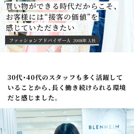
買い物ができる時代だからこそ、
中
お客様には“接客の価値”を
途
採
感じていただきたい
用
ファッションアドバイザーA
2008年 入社
30代・40代のスタッフも多く活躍して
いることから、
長く働き続けられる環境
だと感じました。