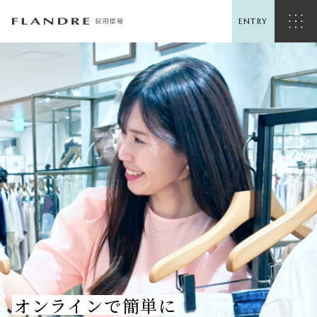
ENTRY
MESSAGE
ABOUT
INTERVIEW
ENVIRONMENT
CAREER
UP
オンラインで簡単に