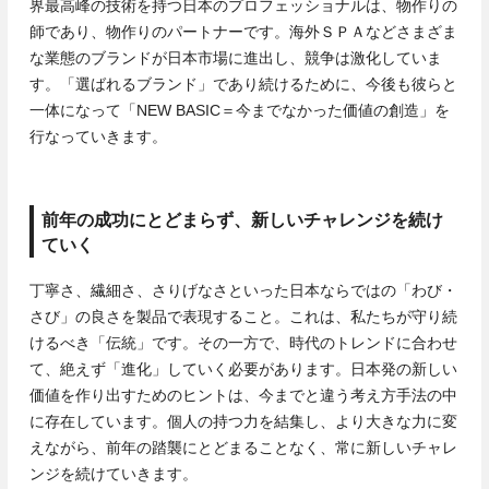
界最高峰の技術を持つ日本のプロフェッショナルは、物作りの
師であり、物作りのパートナーです。海外ＳＰＡなどさまざま
な業態のブランドが日本市場に進出し、競争は激化していま
す。「選ばれるブランド」であり続けるために、今後も彼らと
一体になって「NEW BASIC＝今までなかった価値の創造」を
行なっていきます。
前年の成功にとどまらず、新しいチャレンジを続け
ていく
丁寧さ、繊細さ、さりげなさといった日本ならではの「わび・
さび」の良さを製品で表現すること。これは、私たちが守り続
けるべき「伝統」です。その一方で、時代のトレンドに合わせ
て、絶えず「進化」していく必要があります。日本発の新しい
価値を作り出すためのヒントは、今までと違う考え方手法の中
に存在しています。個人の持つ力を結集し、より大きな力に変
えながら、前年の踏襲にとどまることなく、常に新しいチャレ
ンジを続けていきます。